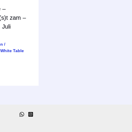
e –
(s)t zam –
 Juli
en
/
,
White Table