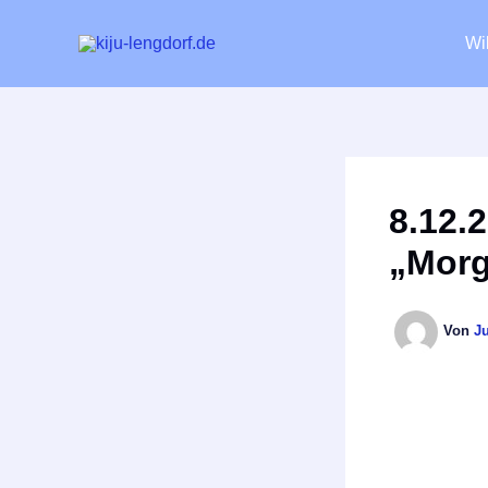
Zum
Inhalt
Wi
springen
8.12.
„Morg
Von
J