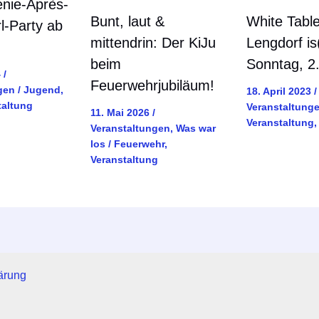
enie-Après-
Bunt, laut &
White Tabl
l-Party ab
mittendrin: Der KiJu
Lengdorf is
beim
Sonntag, 2.
4
/
Feuerwehrjubiläum!
gen
/
Jugend
,
18. April 2023
/
taltung
Veranstaltung
11. Mai 2026
/
Veranstaltung
Veranstaltungen
,
Was war
los
/
Feuerwehr
,
Veranstaltung
ärung