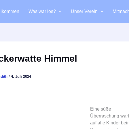
llkommen
Was war los?
Unser Verein
Mitmac
ckerwatte Himmel
udith
/
4. Juli 2024
Eine süße
Überraschung wart
auf alle Kinder bei