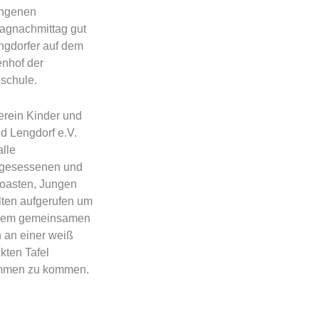
ngenen
agnachmittag gut
ngdorfer auf dem
nhof der
schule.
erein Kinder und
d Lengdorf e.V.
alle
ngesessenen und
oasten, Jungen
lten aufgerufen um
nem gemeinsamen
 an einer weiß
kten Tafel
mmen zu kommen.