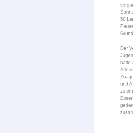
verga
Sonnt
50 Le
Pause
Grund
Der V
Jugen
hatte 
Altei
Zuagr
und A
zu ei
Essen
gedec
zusa