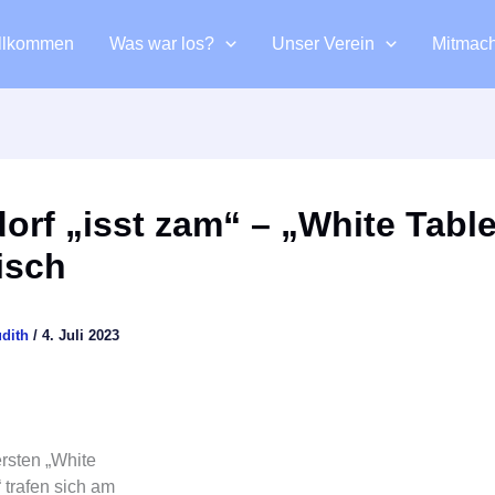
llkommen
Was war los?
Unser Verein
Mitmac
orf „isst zam“ – „White Table
isch
udith
/
4. Juli 2023
rsten „White
 trafen sich am