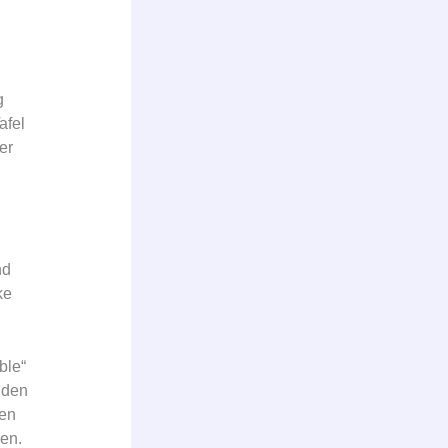
g
afel
er
nd
ke
ble“
nden
ten
ren.