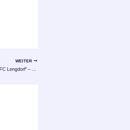
WEITER
KiJu bei „75 Jahre FC Lengdorf“ – Blaue Zungen und Zuckerwatte-Wolken