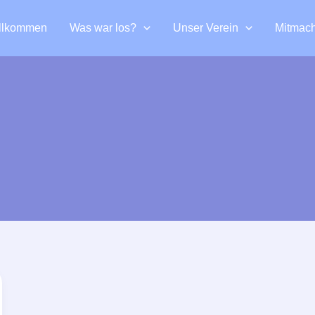
llkommen
Was war los?
Unser Verein
Mitmac