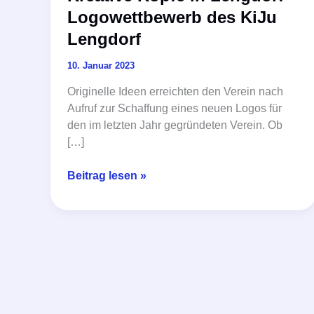
Logowettbewerb des KiJu
Lengdorf
10. Januar 2023
Originelle Ideen erreichten den Verein nach
Aufruf zur Schaffung eines neuen Logos für
den im letzten Jahr gegründeten Verein. Ob
[…]
Kreative
Beitrag lesen »
Köpfe
in
Lengdorf
–
Logowettbewerb
des
KiJu
Lengdorf