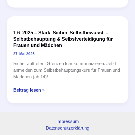
Schirm,
Charme
und
ganz
viel
1.6. 2025 – Stark. Sicher. Selbstbewusst. –
Power:
Selbstbehauptung & Selbstverteidigung für
Lengdorfer
Frauen und Mädchen
Frauen
lernen
27. Mai 2025
sich
Sicher auftreten, Grenzen klar kommunizieren: Jetzt
zu
anmelden zum Selbstbehauptungskurs für Frauen und
wehren
Mädchen (ab 14)!
–
1.6.
Beitrag lesen »
2025
–
Stark.
Sicher.
Impressum
Selbstbewusst.
Datenschutzerklärung
–