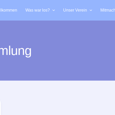
llkommen
Was war los?
Unser Verein
Mitmac
mmlung