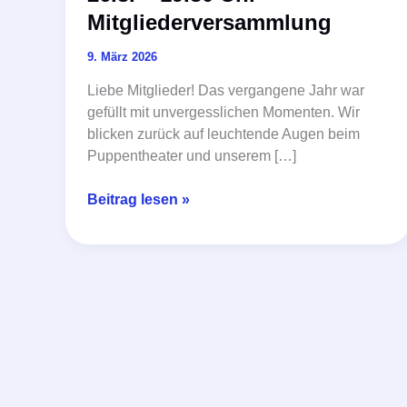
Mitgliederversammlung
9. März 2026
Liebe Mitglieder! Das vergangene Jahr war
gefüllt mit unvergesslichen Momenten. Wir
blicken zurück auf leuchtende Augen beim
Puppentheater und unserem […]
26.3.
Beitrag lesen »
–
19.30
Uhr
–
Mitgliederversammlung