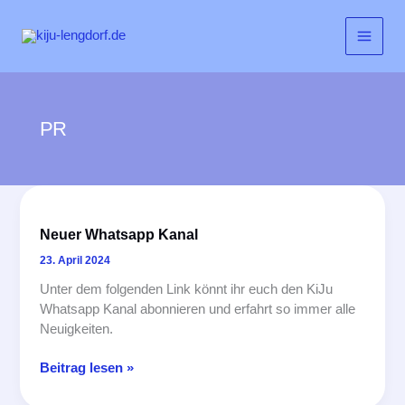
Zum
Inhalt
springen
PR
Neuer Whatsapp Kanal
23. April 2024
Unter dem folgenden Link könnt ihr euch den KiJu
Whatsapp Kanal abonnieren und erfahrt so immer alle
Neuigkeiten.
Neuer
Beitrag lesen »
Whatsapp