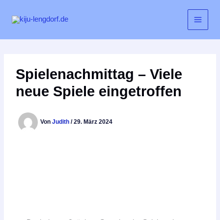
Zum
Inhalt
springen
Spielenachmittag – Viele
neue Spiele eingetroffen
Von
Judith
/
29. März 2024