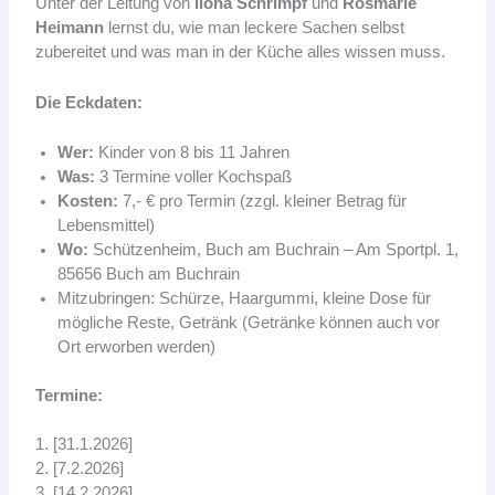
Unter der Leitung von
Ilona Schrimpf
und
Rosmarie
Heimann
lernst du, wie man leckere Sachen selbst
zubereitet und was man in der Küche alles wissen muss.
Die Eckdaten:
Wer:
Kinder von 8 bis 11 Jahren
Was:
3 Termine voller Kochspaß
Kosten:
7,- € pro Termin (zzgl. kleiner Betrag für
Lebensmittel)
Wo:
Schützenheim, Buch am Buchrain – Am Sportpl. 1,
85656 Buch am Buchrain
Mitzubringen: Schürze, Haargummi, kleine Dose für
mögliche Reste, Getränk (Getränke können auch vor
Ort erworben werden)
Termine:
1. [31.1.2026]
2. [7.2.2026]
3. [14.2.2026]