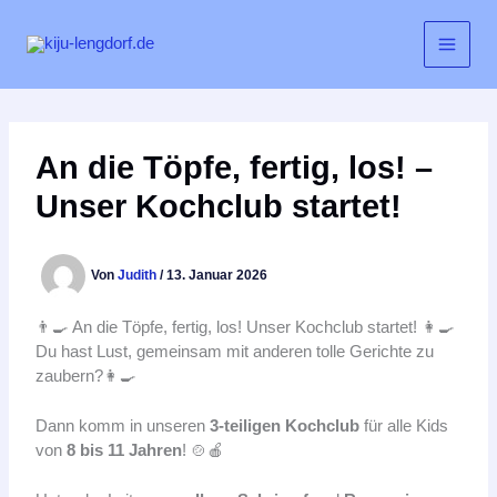
Zum
Inhalt
springen
An die Töpfe, fertig, los! –
Unser Kochclub startet!
Von
Judith
/
13. Januar 2026
👨‍🍳 An die Töpfe, fertig, los! Unser Kochclub startet! 👩‍🍳
Du hast Lust, gemeinsam mit anderen tolle Gerichte zu
zaubern?👩‍🍳
Dann komm in unseren
3-teiligen Kochclub
für alle Kids
von
8 bis 11 Jahren
! 🍲🍎